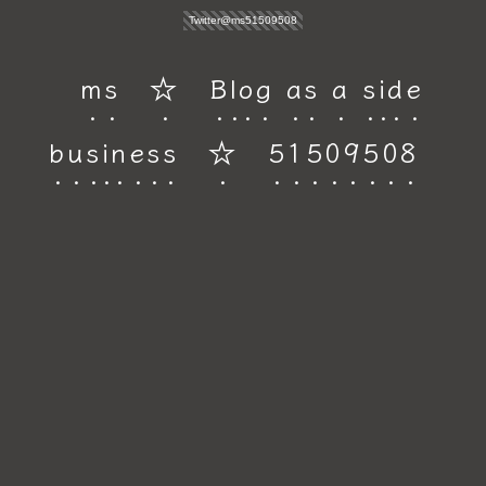
Twitter@ms51509508
ms ☆ Blog as a side
business ☆ 51509508