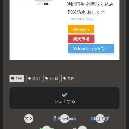
時間再生 外音取り込み
IPX4防水 おしゃれ
created by
Rinker
Amazon
楽天市場
Yahooショッピン
グ
free
2023
3人目
育休
シェアする
X
Facebook
はてブ