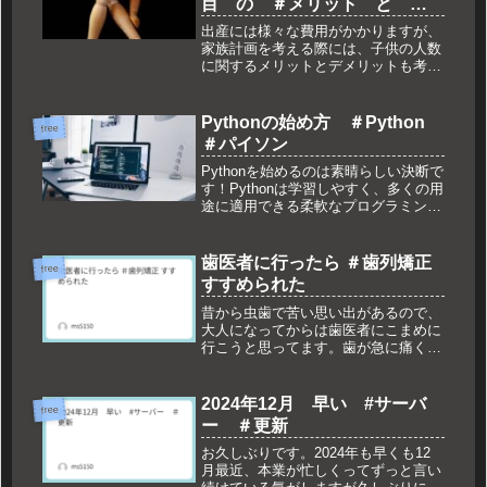
目 の ＃メリット と ＃
デメリット も考えよう
出産には様々な費用がかかりますが、
家族計画を考える際には、子供の人数
に関するメリットとデメリットも考慮
する必要があります。ここでは、3人
目の子供を迎えることに関連するメリ
ットとデメリットについても考えてみ
Pythonの始め方 ＃Python
free
ましょう。### メリット1. **...
＃パイソン
Pythonを始めるのは素晴らしい決断で
す！Pythonは学習しやすく、多くの用
途に適用できる柔軟なプログラミング
言語です。Pythonは、汎用プログラミ
ング言語であり、Guido van Rossum
によって開発されました。Pythonは...
歯医者に行ったら ＃歯列矯正
free
すすめられた
昔から虫歯で苦い思い出があるので、
大人になってからは歯医者にこまめに
行こうと思ってます。歯が急に痛くな
ったりもして、奥歯を抜いたことも最
近、勤務先が変わったりと何かと忙し
かったですが、久々に歯医者に電車通
2024年12月 早い #サーバ
free
勤になったので、通勤の途中によれる
ー ＃更新
と...
お久しぶりです。2024年も早くも12
月最近、本業が忙しくってずっと言い