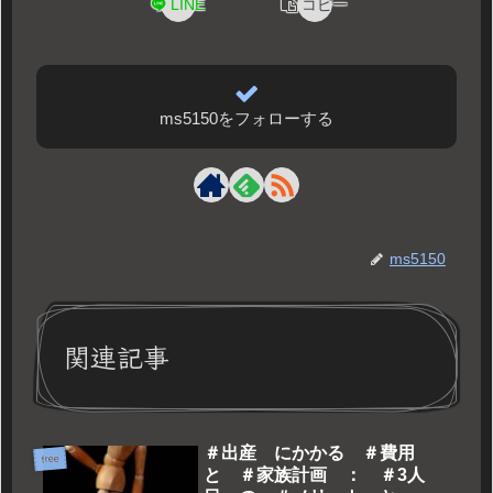
LINE
コピー
ms5150をフォローする
ms5150
関連記事
＃出産 にかかる ＃費用
free
と ＃家族計画 ： ＃3人