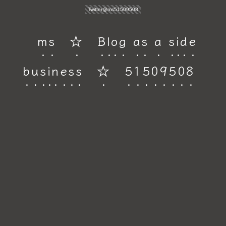
Twitter@ms51509508
ms ☆ Blog as a side
business ☆ 51509508