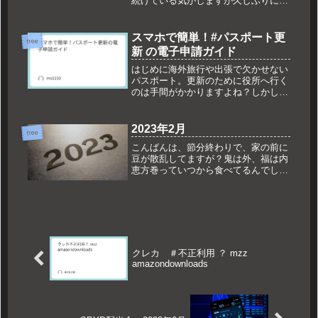
続けている気がしますが久しぶりに、
思い腰を上げて、パソコンを開いてブ
ログの更新画面に向かっております。
ブログのサーバー更新3年契約を更新
スマホで簡単！#パスポート更
free
しました。3万円ほど払ったので改...
新 の電子申請ガイド
はじめに海外旅行や出張で欠かせない
パスポート。更新のために役所へ行く
のは手間がかかりますよね？しかし、
最近ではスマホを使った電子申請が可
能になりました！この記事では、スマ
ホでできるパスポート更新の方法をわ
2023年2月
free
かりやすく解説します。1. 電子申請...
こんばんは、節分終わりで、家の前に
豆が散乱してますが？鬼は外、福は内
恵方巻っていつから食べてるんでしょ
う。小さいときに食べた記憶がありま
せん前回の記事でうれしいお知らせと
ありましたが、妻が妊娠しました。未
来の３人目の子供のために、仕事を頑
張...
クレカ ＃不正利用 ？ mzz
amazondownloads