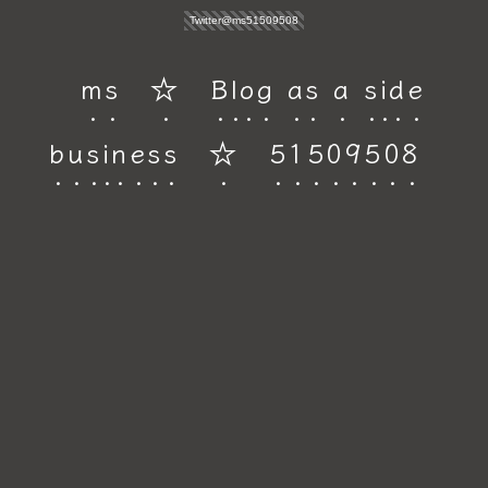
Twitter@ms51509508
ms ☆ Blog as a side
business ☆ 51509508