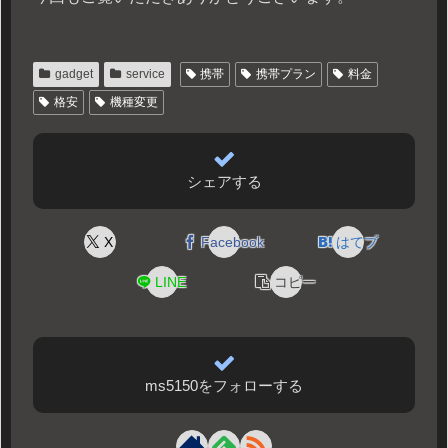
gadget
service
携帯
携帯プラン
料金
格安
機種変更
シェアする
X
Facebook
はてブ
LINE
コピー
ms5150をフォローする