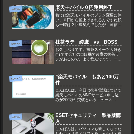
が、仕事のやり方として、うまく出社
楽天モバイル０円運用終了
とリモートを切り分けてできれば効率
service
も上が...
巷では楽天モバイルのプラン変更に伴
い、０円から値上げされるんですね私
も一時は２回線契約でしたが、通信環
境が私の生活範囲では不便だったので
１回線は解約して、もう１回線は０円
運用しておりました。ただ持っている
抹茶ラテ 綾鷹 vs BOSS
だけだったので、０円ではないなら解
service
約...
お久しぶりです。抹茶スイーツ大好き
msです会社の自販機で綾鷹の抹茶ラ
テがあるので、よく飲んでます。一時
期はコンビニで品切れが続出している
ニュースもありましたが、会社の自販
機にはいつもある迷ったら、抹茶ラテ
#楽天モバイル もあと100万
って感じで飲んでました。BOSSそ
service
件
ん...
こんばんは、今日は携帯電話について
楽天モバイルのMNOサービス申し込
みが200万件突破というニュース
(2020/12/30)私も6月に新規で契約した
のですが…サブ回線としているので、
ほとんど使わずこのままだと無料期間
ESETセキュリティ 製品版購
service
が終わったら解約すると思...
入
こんばんは。パソコンも新しくなった
しセキュリティソフトをしっかりと導