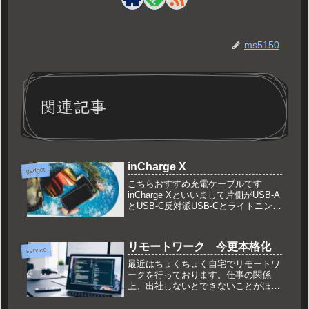
ms5150
関連記事
inCharge X
gadget
こちらおすすめ充電ケーブルです
inCharge Xといいまして片側がUSB‐A
とUSB‐C反対派USB‐Cとライトニング
とマイクロUSBということで、ほとん
どの充電に対応できます。カバンに入
れておけば安心ちなみに最近、アンド
リモートワーク 今更本格化
ロイドとiPho...
service
最近はちょくちょく自宅でリモートワ
ークを行っております。仕事の関係
上、出社しないとできないことがほと
んどのため緊急を要するときにのみ行
ってきました。今でも同様なんです