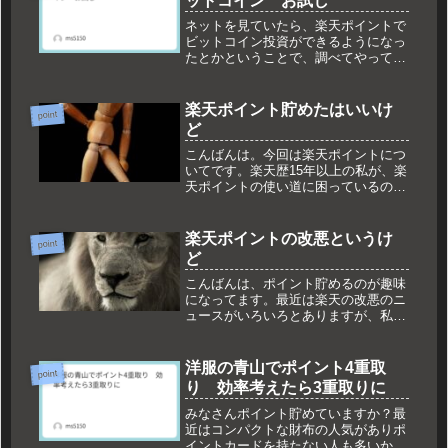
ットコイン お試し
ネットを見ていたら、楽天ポイントで
ビットコイン投資ができるようになっ
たとかということで、調べてやってみ
ました。ポイントビットコインよく見
たら、取引体験とのことポイントを追
加すると、ビットコインの変動に合わ
楽天ポイント貯めたはいいけ
point
せてポイントが増減大きく増減するド
ど
キ...
こんばんは。今回は楽天ポイントにつ
いてです。楽天歴15年以上の私が、楽
天ポイントの使い道に困っているので
記していきます。楽天ポイントの使い
道毎月、楽天カード利用分と少しの買
い物で携帯電話代ぐらいのポイントが
楽天ポイントの改悪というけ
point
たまり携帯料金とポイント投資で使
ど
い...
こんばんは、ポイント貯めるのが趣味
になってます。最近は楽天の改悪のニ
ュースがいろいろとありますが、私も
その被害にあっています。とはいえ、
今までが良すぎただけだと思って、お
まけをたくさん貰えたとおもって、今
洋服の青山でポイント4重取
point
後はポイントにこだわらず本当に価値
り 効率考えたら3重取りに
が...
みなさんポイント貯めていますか？最
近はコンパクトな財布の人気がありポ
イントカードを持たない人も多いかと