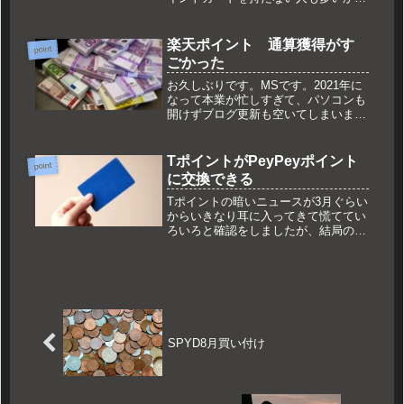
思います私は、共通ポイントをメイン
にそのお店だけのポイントは貯めない
ようにしていますただ洋服の青山のポ
楽天ポイント 通算獲得がす
point
イントは貯めていますお得につられて
ごかった
ク...
お久しぶりです。MSです。2021年に
なって本業が忙しすぎて、パソコンも
開けずブログ更新も空いてしまいまし
たしまいましたそんな中でもスマホを
みて情報収集をしなければと思い、
Twitterやyoutubeでいろいろと勉強を
TポイントがPeyPeyポイント
point
そんな中で、楽天ゴー...
に交換できる
Tポイントの暗いニュースが3月ぐらい
からいきなり耳に入ってきて慌ててい
ろいろと確認をしましたが、結局のと
ころそこまで痛手にはなりませんでし
た。かえって財布からカードが一枚持
ち歩くなったので、結果はよかったこ
とにします。Tポイント終了？今ま
で...
SPYD8月買い付け