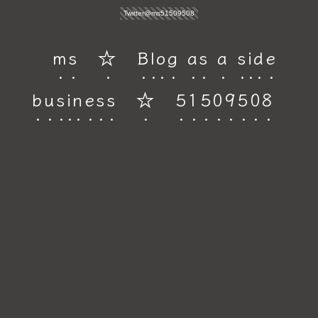
Twitter@ms51509508
ms ☆ Blog as a side
business ☆ 51509508