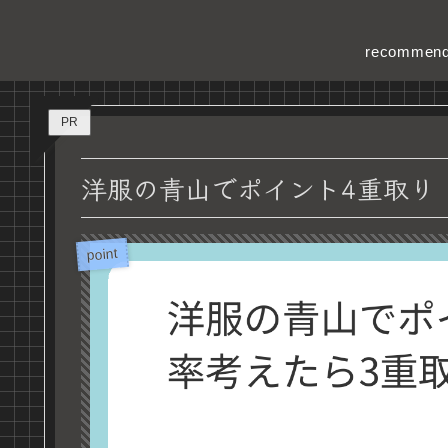
recommen
PR
洋服の青山でポイント4重取り
point