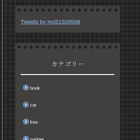
Tweets by ms51509508
カテゴリー
book
car
free
gadget