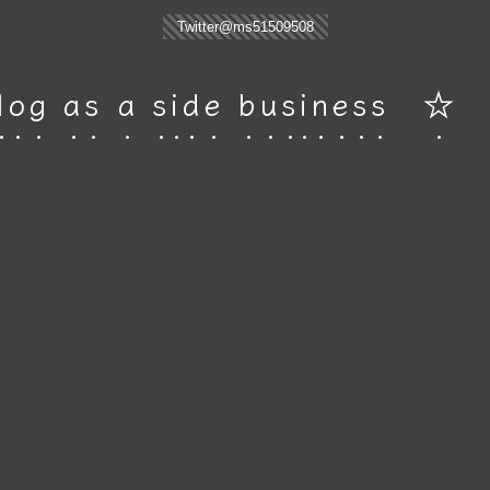
Twitter@ms51509508
g as a side business ☆