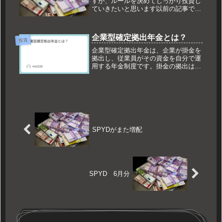
すが、ルールを決めてしっかり投資し
ていきたいと思います以前の記事で
SPYDという米国ETFを楽天証券にて
定期的に購入していくといいましたし
かし１月は３株買ってますこのままで
企業型確定拠出年金とは？
はよくないと思い、自分ルールをし
投資
っ...
企業型確定拠出年金は、企業が掛金を
拠出し、従業員がその資金を自分で運
用する年金制度です。掛金の拠出は会
社が行いますが、運用の成果によって
将来受け取る年金額が変動するため、
自分の運用次第で資産を増やすことも
可能です。基本の流れ：企業が掛金を
拠...
SPYDがまた増配
SPYD 6月分