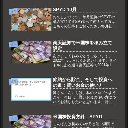
23日に入金されたSPYDの配当は単
価：0.50726＄数量：42株配当金合
SPYD 10月
計：21.30＄受...
投資
お久しぶりです。毎月恒例のSPYDの
購入実績ですSPYDって何？って方は
こちらの記事もご覧ください毎月初め
に1株SPYDを買っています。１０月
も指値では刺さらずに、１１月頭に１
０月分として１株購入40.5ドルでし
楽天証券で米国株を積み立て
た。合計で１９株となりました...
投資
設定
あけましておめでとうございます。
2022年もよろしくお願いします。タイ
トルにある通り楽天証券で2021年12
月26日から始まった米国株式の積立を
設定しましたのでそれについて積立し
たのは、今まで毎月1株買っていた
節約から貯金、そして投資へ
投資
SPYDちなみに最低設定金額が...
の道：賢いお金の使い方
皆さんこんにちは、私のブログへよう
こそ！今日は、賢いお金の使い方につ
いてお話ししたいと思います。特に、
節約から貯金、そして最終的には投資
への道について考えてみましょう。1.
節約の重要性まずは、節約の重要性に
米国株投資方針 SPYD
投資
ついて考えましょう。節約は、将来...
こんばんは初めて4か月と短い期間で