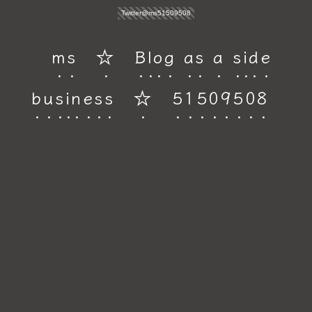
Twitter@ms51509508
ms ☆ Blog as a side
business ☆ 51509508