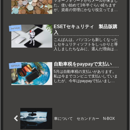
マネーフォワードからメールが来まし
た。使い始めて1年半ぐらい経ちます
が、資産の管理にかなり役立ってま
す。使い始めの記事はこちらメールの
内容は？無料会員における金融関連サ
ービス連携上限数の変更のお知らせと
ESETセキュリティ 製品版購
いうものでした。10件 → 4件現在
service
入
の...
こんばんは。パソコンも新しくなった
しセキュリティソフトをしっかりと導
入しましたちなみに、選んだ理由はリ
ベ大で進めているから体験版を使って
みて、特に不便を感じずといいたいと
ころですが体験版セキュリティ強化の
自動車税をpaypayで支払い
service
観点から、ネットバンキングにログイ
5月は自動車税の支払いがあります。
ン...
私は今までコンビニで支払いしていま
したが、今年はpaypayで払いまし
た。そのためにpaypay始めました自
動車税と固定資産税を現金で払うとな
ると、大金となるので取り扱いが怖い
ということでキャッシュレス決算...
車について セカンドカー N-BOX