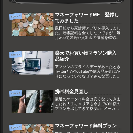
マネーフォワードME 登録し
service
てみました
数日前から家計簿アプリを導入しまし
た。通帳記帳を全くしないですが、毎
月webで残高や入出金の履歴を確認エ
クセルになんとなくまとめていまし
た。最近は仕事に家庭に忙しくて、毎
月の作業も忘れがちこの際、スマホア
楽天でお買い物マラソン購入
service
プリで管理するようにしてみましたマ
品紹介
ネ...
アマゾンのプライムデーがあったとき
TwitterとかYouTubeで購入品紹介ばか
りになっていてなぜ？みんな買ったも
のを紹介しているのか？と思っていま
したが、自分もブログをはじめてみて
理由がわかってきました。単純に稼ぎ
携帯料金見直し
service
たいからといった感じで...
最近のケータイ料金は安くなってきま
したね大手キャリアも今までの半額の
プランを出してきて格安simメーカー
はさらに安くとはいえ、私は格安sim
に切り替えて５年ぐらい経つのでやっ
と安くなってきたかと思う次第であり
マネーフォワード無料プラン
ます。せっかく安くなってきたので...
service