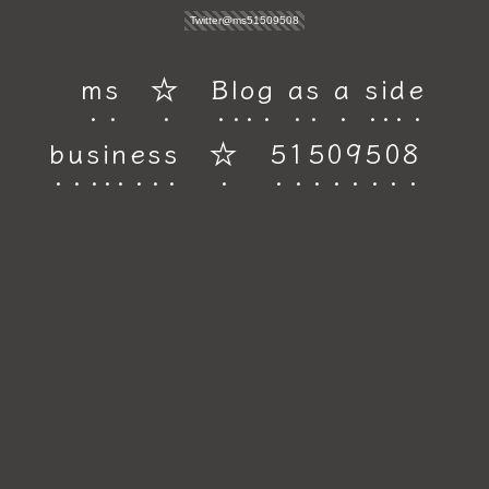
Twitter@ms51509508
ms ☆ Blog as a side
business ☆ 51509508