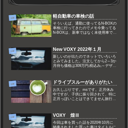
軽自動車の車検の話
car
そういえば、通勤に使ってるN-BOXの
車検に行ってきたのでメモ今乗ってる
N-BOXは、新車ではなく未使用車でか
いました。それでもそこそこの値段が
した記憶があります。買ったのは2年
半ぐらい前未使用車のメリット、デメ
New VOXY 2022年１月
リットメリット安い とはいっ...
car
新しいのが出たのでネットでいろいろ
とみてみました。注文してから2～3か
月待ち価格は309万円₍税込み₎～デザイ
ンは賛否両論ありそうですが、最近の
トヨタ顔って感じでしょうか？グリル
が大きく、口を大きく開けてるように
ドライブスルーがありがたい
見えるのは私だけ？横の前の窓...
car
お久しぶりです。msです。正月休み
中ですが、子供に振り回されて、特に
正月っぽいことはできてません旅行に
行っても、子供が気になり、観光も半
分ぐらいかなと思うこともあります
が、帰ってくると子供が「また行きた
VOXY 煌Ⅲ
いね」といってくれるといってよかっ
car
たと...
今回は車を買った話を2020年10月に
納車されました買った車はタイトルに