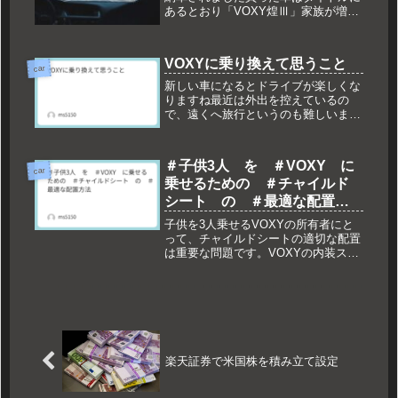
あるとおり「VOXY煌Ⅲ」家族が増え
てSUVからミニバンに買い換えました
前乗っていたSUVは私が小さいころか
らの憧れで、欲しい装備をモリモリ付
VOXYに乗り換えて思うこと
けたお気に入りでしたが家族...
car
新しい車になるとドライブが楽しくな
りますね最近は外出を控えているの
で、遠くへ旅行というのも難しいまし
てや小さい子供がいるうちは余計にそ
んな中でも昨年乗り換えたVOXYに乗
っていて思うことをメモ良い点車幅が
＃子供3人 を ＃VOXY に
お手頃近所のスーパーは駐車場が狭い
car
乗せるための ＃チャイルド
の...
シート の ＃最適な配置方
法
子供を3人乗せるVOXYの所有者にと
って、チャイルドシートの適切な配置
は重要な問題です。VOXYの内装スペ
ースやチャイルドシートのタイプによ
って異なりますが、以下の2つの一般
的な配置方法が考えられます。1. **2
列目に2つのチャイルドシー...
楽天証券で米国株を積み立て設定