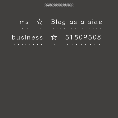
Twitter@ms51509508
ms ☆ Blog as a side
business ☆ 51509508