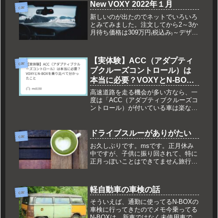
New VOXY 2022年１月
car
新しいのが出たのでネットでいろいろ
とみてみました。注文してから2～3か
月待ち価格は309万円₍税込み₎～デザイ
ンは賛否両論ありそうですが、最近の
トヨタ顔って感じでしょうか？グリル
が大きく、口を大きく開けてるように
【実体験】ACC（アダプティ
見えるのは私だけ？横の前の窓...
car
ブクルーズコントロール）は
本当に必要？VOXYとN-BOX
を乗り比べて分かったこと
高速道路を走る機会が多い方なら、一
度は「ACC（アダプティブクルーズコ
ントロール）が付いている車は楽な
の？」と思ったことがあるのではない
でしょうか。我が家には2台の車があ
ります。VOXY（通常のクルーズコン
ドライブスルーがありがたい
car
トロールのみ）N-BOX（ACC搭...
お久しぶりです。msです。正月休み
中ですが、子供に振り回されて、特に
正月っぽいことはできてません旅行に
行っても、子供が気になり、観光も半
分ぐらいかなと思うこともあります
が、帰ってくると子供が「また行きた
軽自動車の車検の話
いね」といってくれるといってよかっ
car
たと...
そういえば、通勤に使ってるN-BOXの
車検に行ってきたのでメモ今乗ってる
N-BOXは、新車ではなく未使用車でか