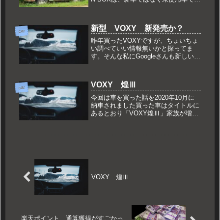
いました。それでもそこそこの値段が
した記憶があります。買ったのは2年
半ぐらい前未使用車のメリット、デメ
新型 VOXY 新発売か？
リットメリット安い とはいっ...
car
昨年買ったVOXYですが、ちょいちょ
い調べていい情報無いかと探ってま
す。そんな私にGoogleさんも新しい記
事をおすすめしてきます。その中に、
新型VOXYの情報も今乗っている型は
オーダーストップしていて1月に新型
VOXY 煌Ⅲ
が発売されるとか新型って言葉...
car
今回は車を買った話を2020年10月に
納車されました買った車はタイトルに
あるとおり「VOXY煌Ⅲ」家族が増え
てSUVからミニバンに買い換えました
前乗っていたSUVは私が小さいころか
らの憧れで、欲しい装備をモリモリ付
けたお気に入りでしたが家族...
VOXY 煌Ⅲ
楽天ポイント 通算獲得がすごかっ